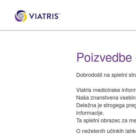
Poizvedbe 
Dobrodošli na spletni str
Viatris medicinske infor
Naša znanstvena vsebina
Deležna je strogega pre
informacije.
Ta spletni obrazec za me
O neželenih učinkih lahk