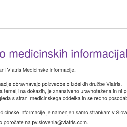
o medicinskih informacija
ani Viatris Medicinske informacije.
macije obravnavajo poizvedbe o izdelkih družbe Viatris.
 temelji na dokazih, je znanstveno uravnotežena in ni p
gleda s strani medicinskega oddelka in se redno posodab
dicinske informacije je namenjen samo strankam v Slove
o poročate na pv.slovenia@viatris.com.