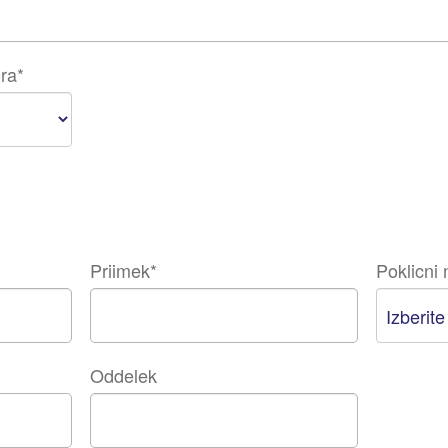
ra
*
Priimek
*
Poklicni 
Oddelek