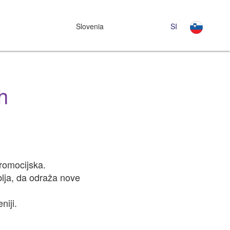
Slovenia
SI
h
romocijska.
lja, da odraža nove
niji.