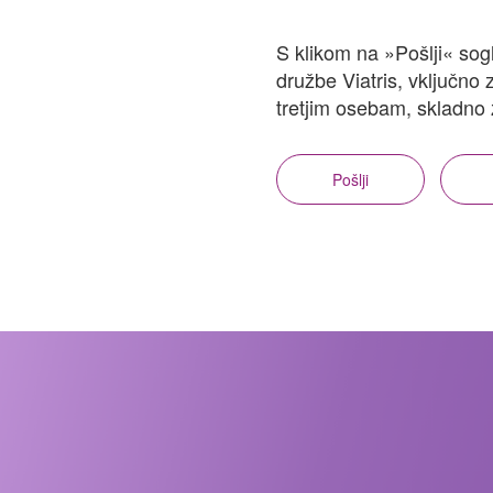
S klikom na »Pošlji« sog
družbe Viatris, vključn
tretjim osebam, skladno 
Pošlji