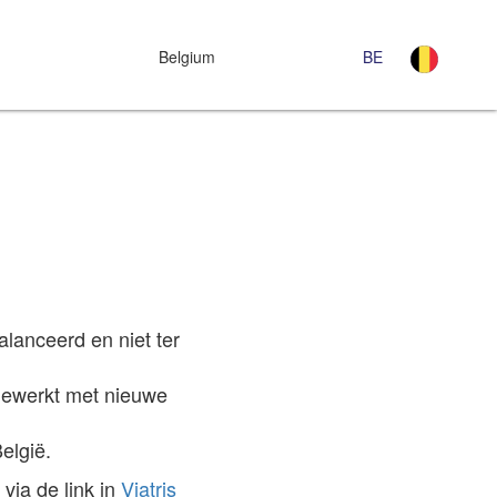
Belgium
BE
lanceerd en niet ter
jgewerkt met nieuwe
elgië.
via de link in
Viatris