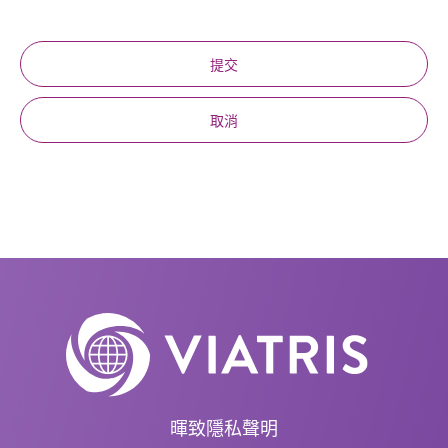
提交
取消
暉致隱私聲明