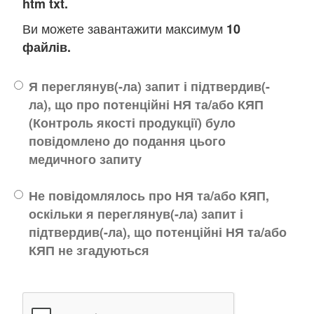
htm txt.
Ви можете завантажити максимум
10
файлів.
Я переглянув(-ла) запит і підтвердив(-
ла), що про потенційні НЯ та/або КЯП
(Контроль якості продукції) було
повідомлено до подання цього
медичного запиту
Не повідомлялось про НЯ та/або КЯП,
оскільки я переглянув(-ла) запит і
підтвердив(-ла), що потенційні НЯ та/або
КЯП не згадуються